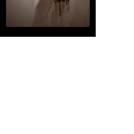
Dissolving Body, 2012.​
Drawing
在膠片上創作了一系列的人像畫。概念
是像醫學光影片- Xray一樣把視點放在人
類身體的內在。同時將死亡給我的感覺
圖像化。
人類是脆弱的，身體與心靈也是無比脆
弱。在作畫時我嚐試將這樣的感覺用筆
觸定格下來，如標題，溶解中的，解體
中的，我們一堪一擊脆弱的身體最終到
底是以什麼樣的形式得以廷續？在創作
期間我慢慢從黑暗中看到了影子視的透
澈美麗甚至希望般的幻像。影子下的